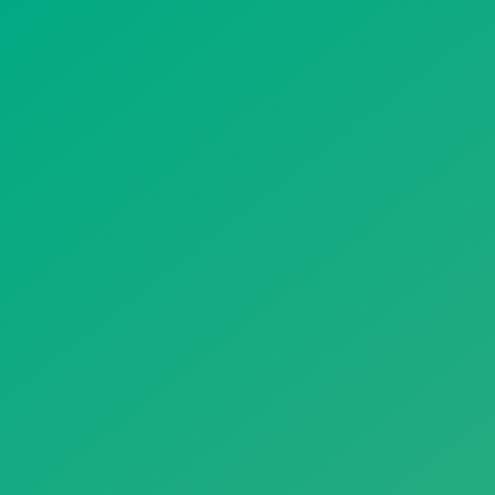
遥想公瑾当年，小乔初嫁了，雄姿英发。
羽扇纶巾，谈笑间，樯橹灰飞烟灭。
故国神游，多情应笑我，早生华发。
人生如梦，一尊还酹江月。